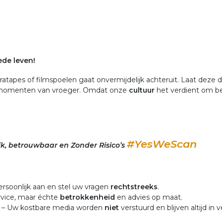
ede leven!
tapes of filmspoelen gaat onvermijdelijk achteruit. Laat deze di
e momenten van vroeger. Omdat onze
cultuur
het
verdient om b
#YesWeScan
k, betrouwbaar en Zonder Risico’s
ersoonlijk aan en stel uw vragen
rechtstreeks
.
vice, maar échte
betrokkenheid
en advies op maat.
– Uw kostbare media worden
niet
verstuurd en blijven altijd in v