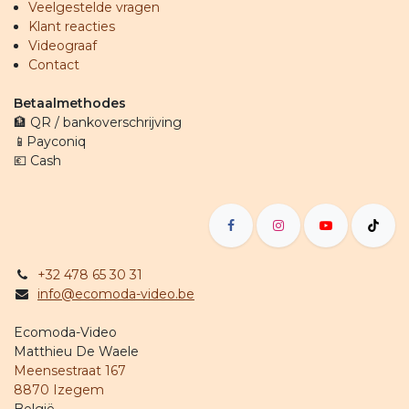
Veelgestelde vragen
Klant reacties
Videograaf
Contact
Betaalmethodes
🏦 QR / bankoverschrijving
📱Payconiq
💶 Cash
+32 478 65 30 31
info@ecomoda-video.be
Ecomoda-Video
Matthieu De Waele
Meensestraat 167
8870 Izegem