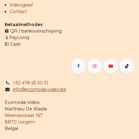
Videograaf
Contact
Betaalmethodes
🏦 QR / bankoverschrijving
📱Payconiq
💶 Cash
+32 478 65 30 31
info@ecomoda-video.be
Ecomoda-Video
Matthieu De Waele
Meensestraat 167
8870 Izegem
België